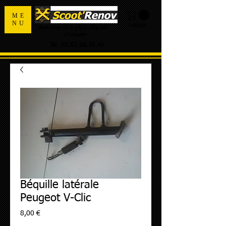
ME
NU
PANIER
Spécialiste de la pièce détachée
d'occasion
Tel:
02.55.98.36.42
Béquille latérale
Peugeot V-Clic
Prix
8,00 €