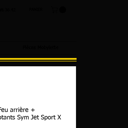
PANIER
.98.36.42
Pièces Mobylette
Feu arrière +
otants Sym Jet Sport X