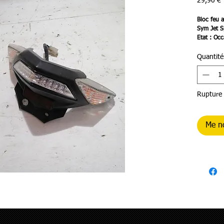
P
29,90 €
Bloc feu 
Sym Jet S
Etat : Occ
Quantité
Rupture 
Me no