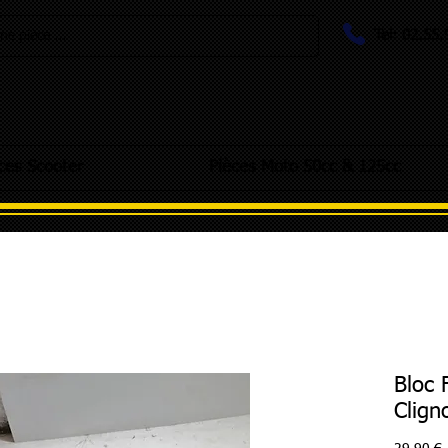
Tel: 02.55
e pièce ...
ces Scooter
Pièces Moto 50cc & 125cc
Bloc 
Clign