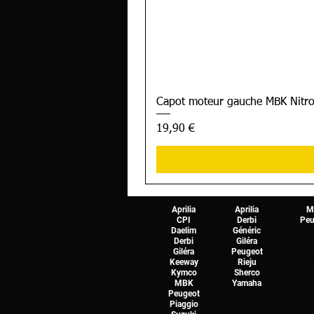
Capot moteur gauche MBK Nitro
Prix
19,90 €
Pièces Scooter
Pièces Moto
Pièces 
Aprilia
Aprilia
M
CPI
Derbi
Peu
Daelim
Généric
Derbi
Giléra
Giléra
Peugeot
Keeway
Rieju
Kymco
Sherco
MBK
Yamaha
Peugeot
Piaggio