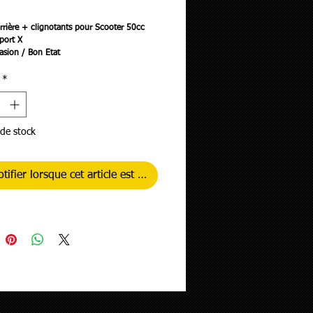
rix
arrière + clignotants pour Scooter 50cc
port X
asion / Bon Etat
*
de stock
tifier lorsque cet article est disponible