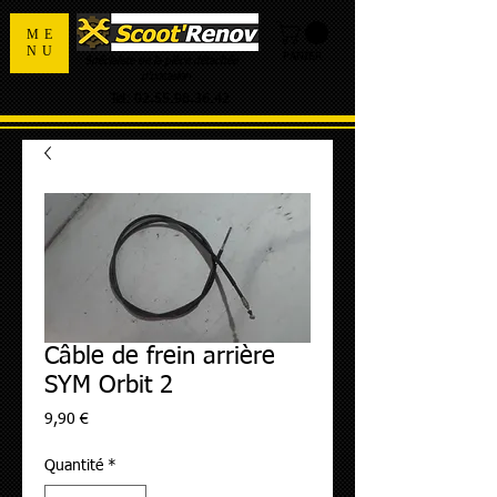
ME
NU
PANIER
Spécialiste de la pièce détachée
d'occasion
Tel:
02.55.98.36.42
Câble de frein arrière
SYM Orbit 2
Prix
9,90 €
Quantité
*