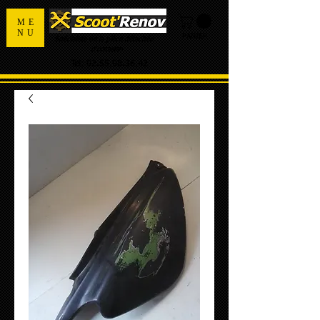
ME
NU
PANIER
Spécialiste de la pièce détachée
d'occasion
Tel:
02.55.98.36.42