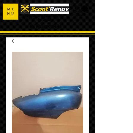
ME
NU
PANIER
Spécialiste de la pièce détachée
d'occasion
Tel:
02.55.98.36.42