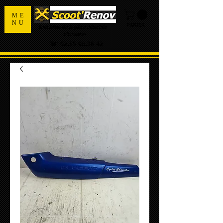
ME
NU
PANIER
Spécialiste de la pièce détachée
d'occasion
Tel:
02.55.98.36.42