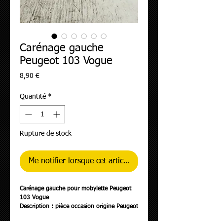
Carénage gauche
Peugeot 103 Vogue
Prix
8,90 €
Quantité
*
Rupture de stock
Me notifier lorsque cet article est disponible
Carénage gauche pour mobylette Peugeot
103 Vogue
Description : pièce occasion origine Peugeot
- carénage cassé + rayé / fixation cassée