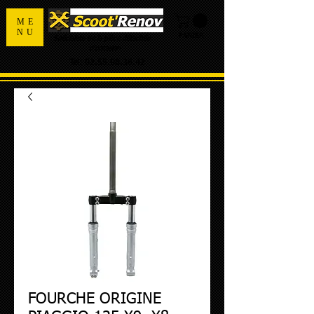
ME
NU
PANIER
Spécialiste de la pièce détachée
d'occasion
Tel:
02.55.98.36.42
FOURCHE ORIGINE