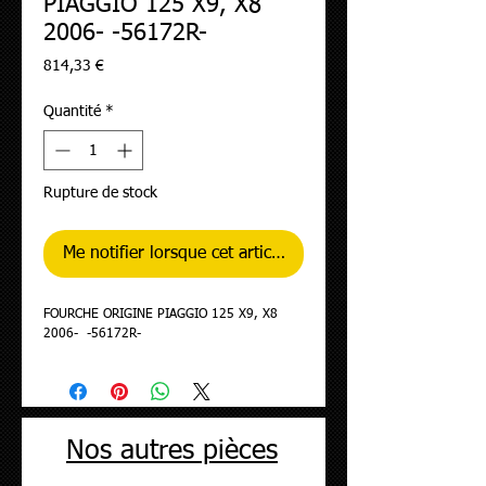
PIAGGIO 125 X9, X8
2006- -56172R-
Prix
814,33 €
Quantité
*
Rupture de stock
Me notifier lorsque cet article est disponible
FOURCHE ORIGINE PIAGGIO 125 X9, X8 
2006-  -56172R-
Nos autres pièces