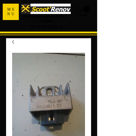
ME
NU
PANIER
Spécialiste de la pièce détachée
d'occasion
Tel:
02.55.98.36.42