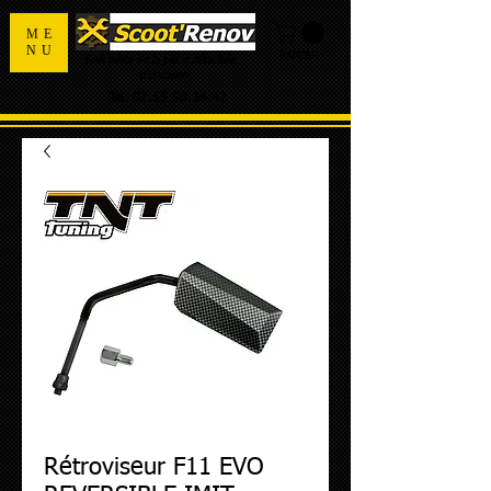
ME
NU
PANIER
Spécialiste de la pièce détachée
d'occasion
Tel:
02.55.98.36.42
Rétroviseur F11 EVO