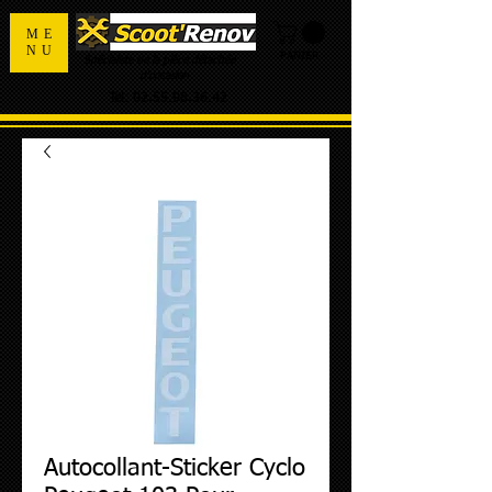
ME
NU
PANIER
Spécialiste de la pièce détachée
d'occasion
Tel:
02.55.98.36.42
Autocollant-Sticker Cyclo