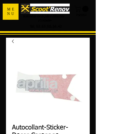
ME
NU
PANIER
Spécialiste de la pièce détachée
d'occasion
Tel:
02.55.98.36.42
Autocollant-Sticker-