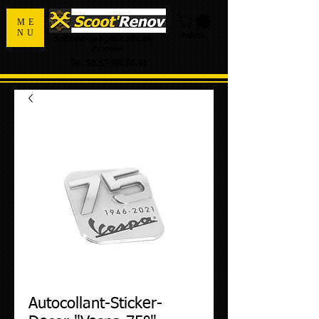
ME
NU
PANIER
Spécialiste de la pièce détachée
d'occasion
Tel:
02.55.98.36.42
Autocollant-Sticker-