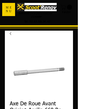
ME
NU
PANIER
Spécialiste de la pièce détachée
d'occasion
Tel:
02.55.98.36.42
Axe De Roue Avant