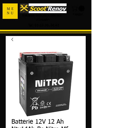
ME
NU
PANIER
Spécialiste de la pièce détachée
d'occasion
Tel:
02.55.98.36.42
Batterie 12V 12 Ah