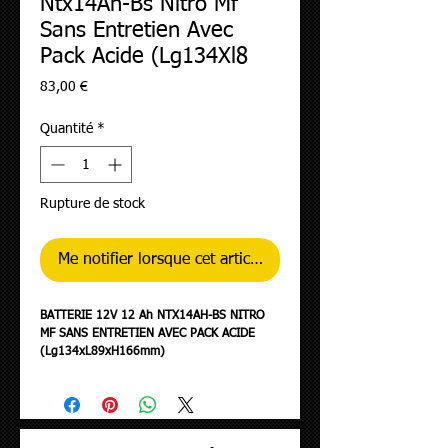
Ntx14Ah-Bs Nitro Mf
Sans Entretien Avec
Pack Acide (Lg134Xl8
Prix
83,00 €
Quantité
*
Rupture de stock
Me notifier lorsque cet article est disponible
BATTERIE 12V 12 Ah NTX14AH-BS NITRO
MF SANS ENTRETIEN AVEC PACK ACIDE
(Lg134xL89xH166mm)