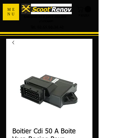
ME
NU
PANIER
Spécialiste de la pièce détachée
d'occasion
Tel:
02.55.98.36.42
Boitier Cdi 50 A Boite