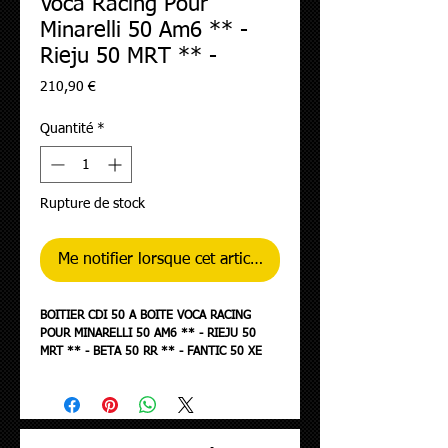
Voca Racing Pour
Minarelli 50 Am6 ** -
Rieju 50 MRT ** -
Prix
210,90 €
Quantité
*
Rupture de stock
Me notifier lorsque cet article est disponible
BOITIER CDI 50 A BOITE VOCA RACING
POUR MINARELLI 50 AM6 ** - RIEJU 50
MRT ** - BETA 50 RR ** - FANTIC 50 XE
2018+, XM 2018+ - SHERCO 50 FACTORY
EURO 4-5 ** (24 BROCHES)