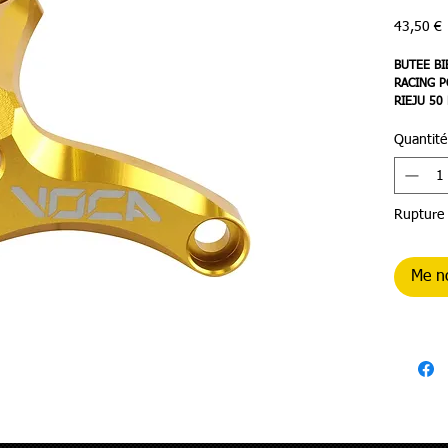
P
43,50 €
BUTEE BI
RACING P
RIEJU 50
Quantité
Rupture 
Me no