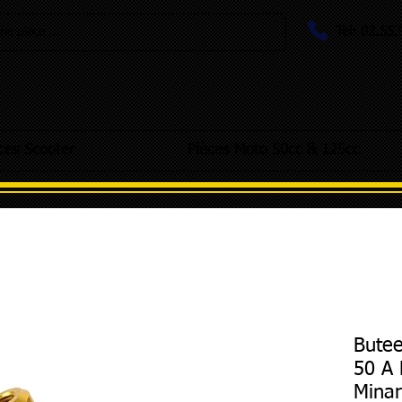
Tel: 02.55
e pièce ...
ces Scooter
Pièces Moto 50cc & 125cc
Butee
50 A 
Minar