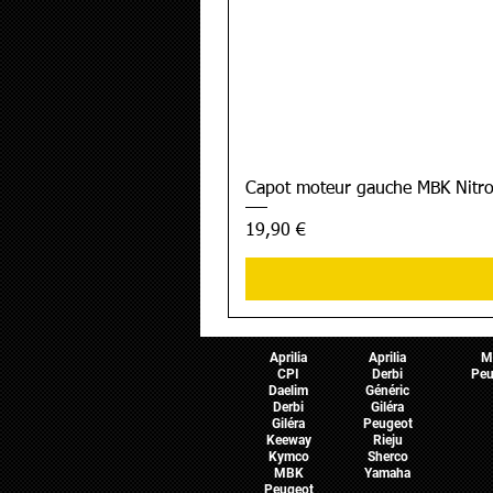
Capot moteur gauche MBK Nitro
Prix
19,90 €
Pièces Scooter
Pièces Moto
Pièces 
Aprilia
Aprilia
M
CPI
Derbi
Peu
Daelim
Généric
Derbi
Giléra
Giléra
Peugeot
Keeway
Rieju
Kymco
Sherco
MBK
Yamaha
Peugeot