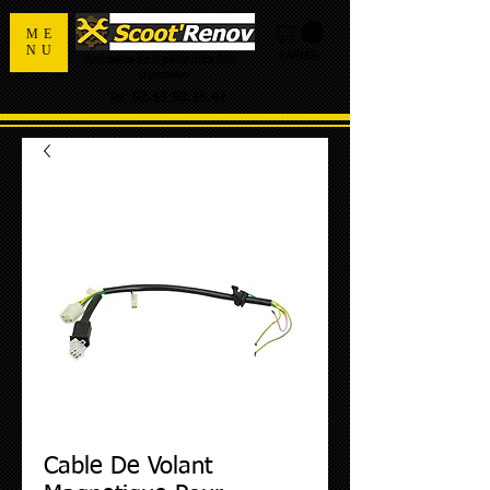
ME
NU
PANIER
Spécialiste de la pièce détachée
d'occasion
Tel:
02.55.98.36.42
Cable De Volant