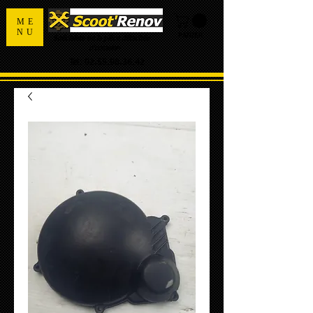
ME
NU
PANIER
Spécialiste de la pièce détachée
d'occasion
Tel:
02.55.98.36.42