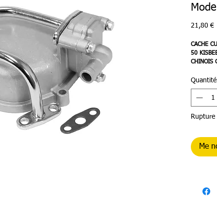
Model
P
21,80 €
CACHE C
50 KISBE
CHINOIS 
P2R-
Quantité
Rupture 
Me no