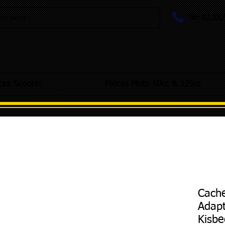
Tel: 02.55
e pièce ...
ces Scooter
Pièces Moto 50cc & 125cc
Cache
Adapt
Kisb