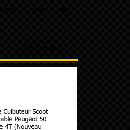
PANIER
.98.36.42
Pièces Mobylette
 Culbuteur Scoot
able Peugeot 50
ee 4T (Nouveau