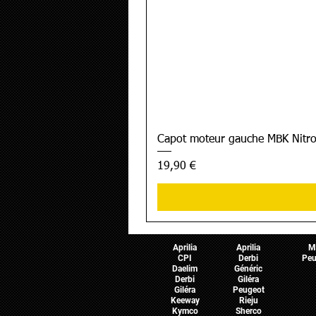
Capot moteur gauche MBK Nitro
Prix
19,90 €
Pièces Scooter
Pièces Moto
Pièces 
Aprilia
Aprilia
M
CPI
Derbi
Peu
Daelim
Généric
Derbi
Giléra
Giléra
Peugeot
Keeway
Rieju
Kymco
Sherco