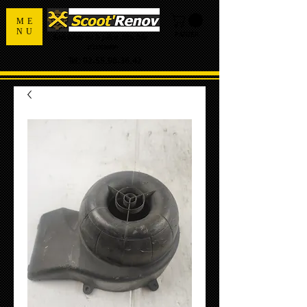
ME
NU
PANIER
Spécialiste de la pièce détachée
d'occasion
Tel:
02.55.98.36.42