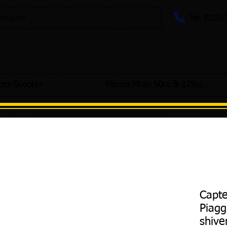
Tel: 02.55
e pièce ...
ces Scooter
Pièces Moto 50cc & 125cc
Capte
Piagg
shive