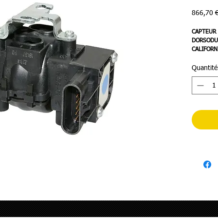
866,70 
CAPTEUR 
DORSODUR
CALIFORN
B044414-
Quantité