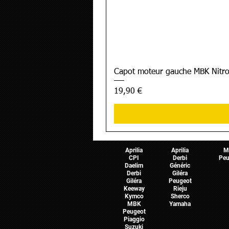
Capot moteur gauche MBK Nitro
Prix
19,90 €
Pièces Scooter
Pièces Moto
Pièces 
Aprilia
Aprilia
M
CPI
Derbi
Peu
Daelim
Généric
Derbi
Giléra
Giléra
Peugeot
Keeway
Rieju
Kymco
Sherco
MBK
Yamaha
Peugeot
Piaggio
Suzuki