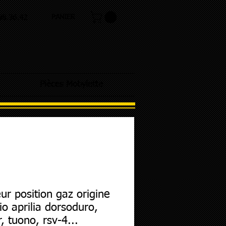
PANIER
.98.36.42
Pièces Mobylette
ur position gaz origine
io aprilia dorsoduro,
r, tuono, rsv-4...