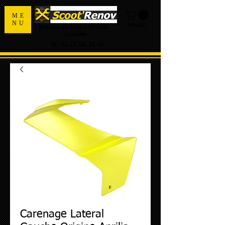
ME
NU
PANIER
Spécialiste de la pièce détachée
d'occasion
Tel:
02.55.98.36.42
Carenage Lateral