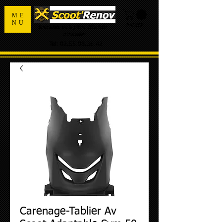
ME
NU
PANIER
Spécialiste de la pièce détachée
d'occasion
Tel:
02.55.98.36.42
Carenage-Tablier Av