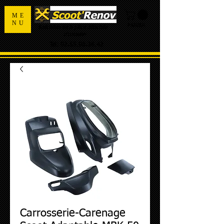
ME
NU
PANIER
Spécialiste de la pièce détachée
d'occasion
Tel:
02.55.98.36.42
Carrosserie-Carenage