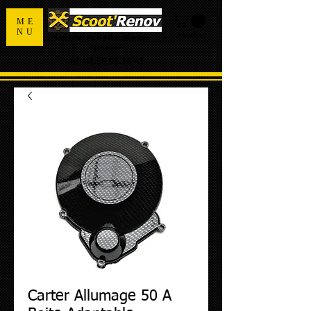
ME
NU
PANIER
Spécialiste de la pièce détachée
d'occasion
Tel:
02.55.98.36.42
Carter Allumage 50 A