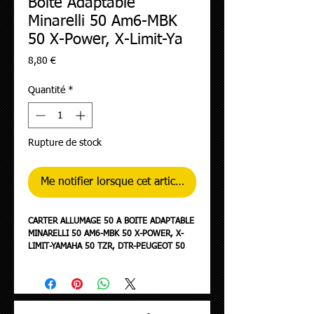
Boite Adaptable
Minarelli 50 Am6-MBK
50 X-Power, X-Limit-Ya
Prix
8,80 €
Quantité
*
Rupture de stock
Me notifier lorsque cet article est disponible
CARTER ALLUMAGE 50 A BOITE ADAPTABLE
MINARELLI 50 AM6-MBK 50 X-POWER, X-
LIMIT-YAMAHA 50 TZR, DTR-PEUGEOT 50
XPS, XR6-RIEJU 50 RS1, SMX-BETA 50 RR-
APRILIA 50 RS CARBONE -REPLAY-