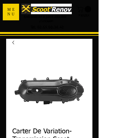
ME
NU
PANIER
Spécialiste de la pièce détachée
d'occasion
Tel:
02.55.98.36.42
Carter De Variation-