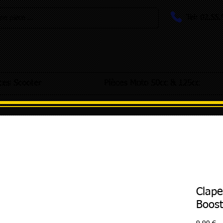
Tel: 02.55
e pièce ...
ces Scooter
Pièces Moto 50cc & 125cc
Clape
Boost