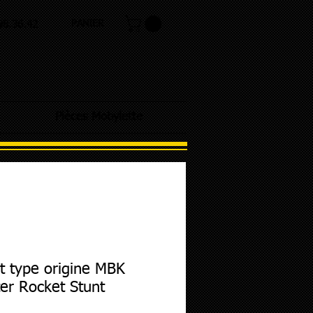
PANIER
.98.36.42
Pièces Mobylette
t type origine MBK
er Rocket Stunt