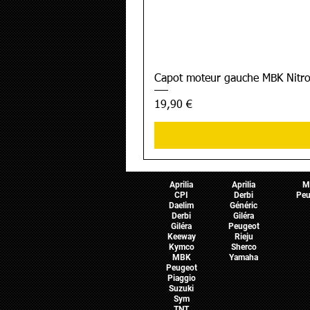
Capot moteur gauche MBK Nitro
Prix
19,90 €
Pièces Scooter
Pièces Moto
Pièces 
Aprilia
Aprilia
M
CPI
Derbi
Peu
Daelim
Généric
Derbi
Giléra
Giléra
Peugeot
Keeway
Rieju
Kymco
Sherco
MBK
Yamaha
Peugeot
Piaggio
Suzuki
Sym
TNT