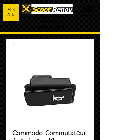
ME
NU
PANIER
Spécialiste de la pièce détachée
d'occasion
Tel:
02.55.98.36.42
Commodo-Commutateur