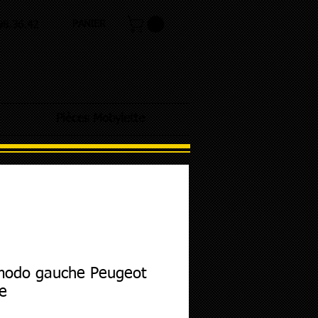
PANIER
.98.36.42
Pièces Mobylette
odo gauche Peugeot
e