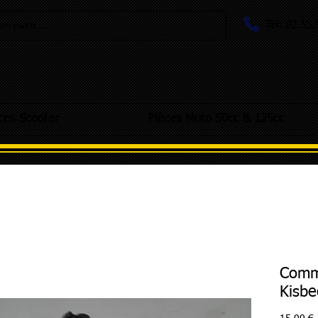
Tel: 02.55
e pièce ...
ces Scooter
Pièces Moto 50cc & 125cc
Comm
Kisbe