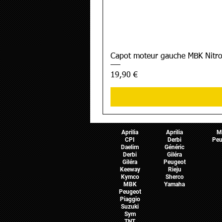
Capot moteur gauche MBK Nitro
Prix
19,90 €
Pièces Scooter
Pièces Moto
Pièces 
Aprilia
Aprilia
M
CPI
Derbi
Peu
Daelim
Généric
Derbi
Giléra
Giléra
Peugeot
Keeway
Rieju
Kymco
Sherco
MBK
Yamaha
Peugeot
Piaggio
Suzuki
Sym
TNT