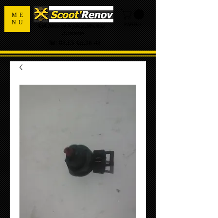
ME
NU
PANIER
Spécialiste de la pièce détachée
d'occasion
Tel:
02.55.98.36.42