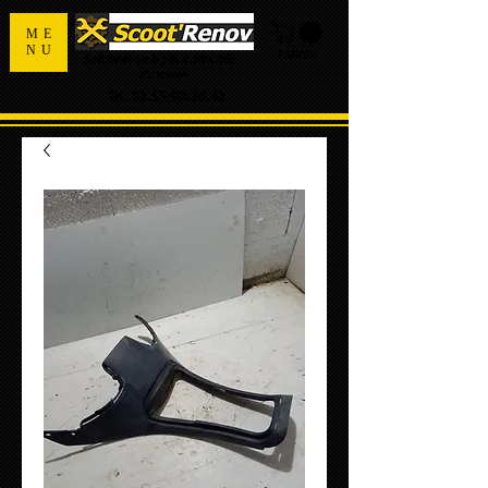
ME
NU
PANIER
Spécialiste de la pièce détachée
d'occasion
Tel:
02.55.98.36.42