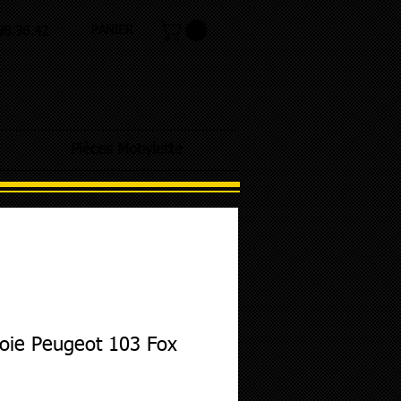
PANIER
.98.36.42
Pièces Mobylette
oie Peugeot 103 Fox
ix