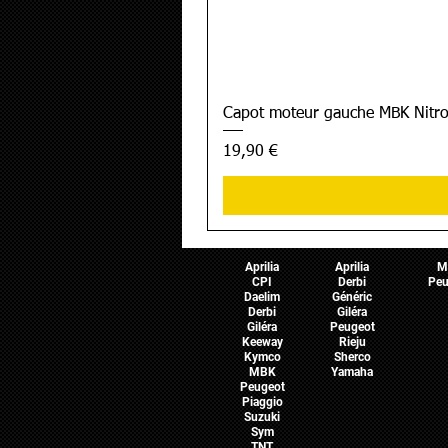
Capot moteur gauche MBK Nitro
Prix
19,90 €
Pièces Scooter
Pièces Moto
Pièces 
Aprilia
Aprilia
M
CPI
Derbi
Peu
Daelim
Généric
Derbi
Giléra
Giléra
Peugeot
Keeway
Rieju
Kymco
Sherco
MBK
Yamaha
Peugeot
Piaggio
Suzuki
Sym
TNT