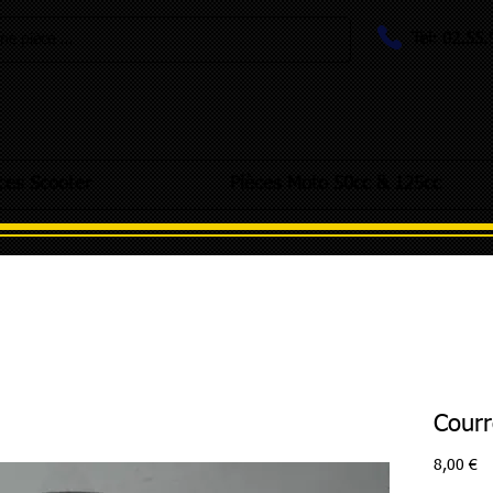
Tel: 02.55
e pièce ...
ces Scooter
Pièces Moto 50cc & 125cc
Courr
Pr
8,00 €