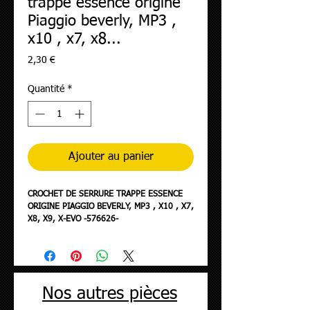
trappe essence origine
Piaggio beverly, MP3 ,
x10 , x7, x8...
Prix
2,30 €
Quantité
*
Ajouter au panier
CROCHET DE SERRURE TRAPPE ESSENCE
ORIGINE PIAGGIO BEVERLY, MP3 , X10 , X7,
X8, X9, X-EVO -576626-
Nos autres pièces