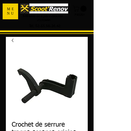
ME
NU
PANIER
Spécialiste de la pièce détachée
d'occasion
Tel:
02.55.98.36.42
Crochet de serrure