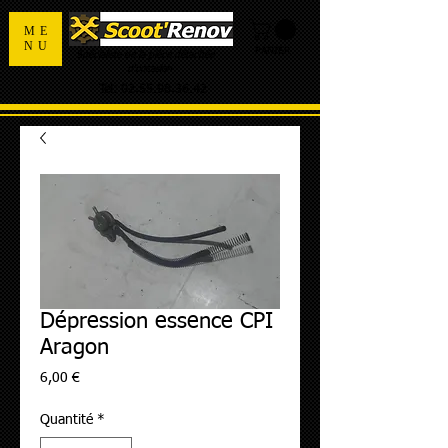
ME
NU
PANIER
Spécialiste de la pièce détachée
d'occasion
Tel:
02.55.98.36.42
Dépression essence CPI
Aragon
Prix
6,00 €
Quantité
*