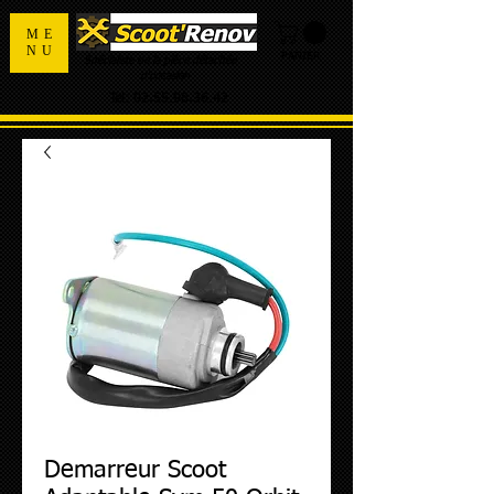
ME
NU
PANIER
Spécialiste de la pièce détachée
d'occasion
Tel:
02.55.98.36.42
Demarreur Scoot