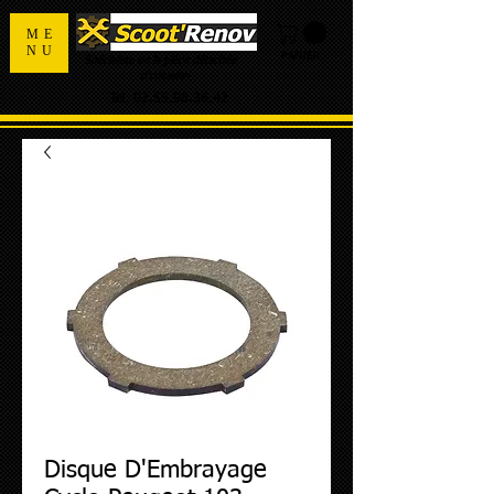
ME
NU
PANIER
Spécialiste de la pièce détachée
d'occasion
Tel:
02.55.98.36.42
Disque D'Embrayage