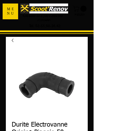
ME
NU
PANIER
Spécialiste de la pièce détachée
d'occasion
Tel:
02.55.98.36.42
Durite Electrovanne