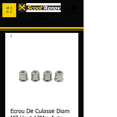
ME
NU
PANIER
Spécialiste de la pièce détachée
d'occasion
Tel:
02.55.98.36.42
Ecrou De Culasse Diam