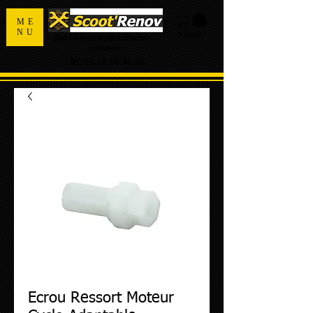
ME
NU
PANIER
Spécialiste de la pièce détachée
d'occasion
Tel:
02.55.98.36.42
Ecrou Ressort Moteur