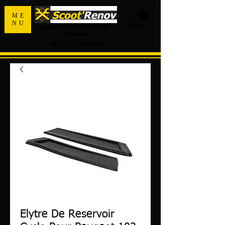
ME
NU
PANIER
Spécialiste de la pièce détachée
d'occasion
Tel:
02.55.98.36.42
Elytre De Reservoir