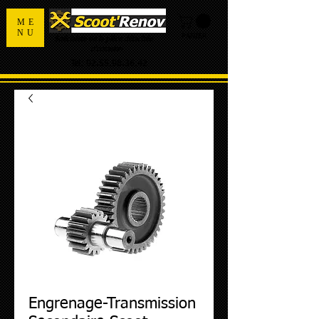
ME
NU
PANIER
Spécialiste de la pièce détachée
d'occasion
Tel:
02.55.98.36.42
Engrenage-Transmission