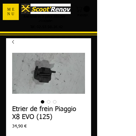
ME
NU
PANIER
Spécialiste de la pièce détachée
d'occasion
Tel:
02.55.98.36.42
Etrier de frein Piaggio
X8 EVO (125)
Prix
34,90 €