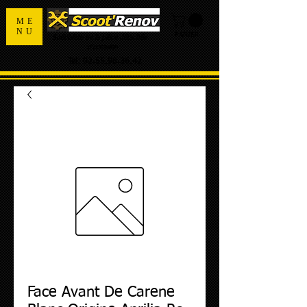
ME
NU
PANIER
Spécialiste de la pièce détachée
d'occasion
Tel:
02.55.98.36.42
Face Avant De Carene