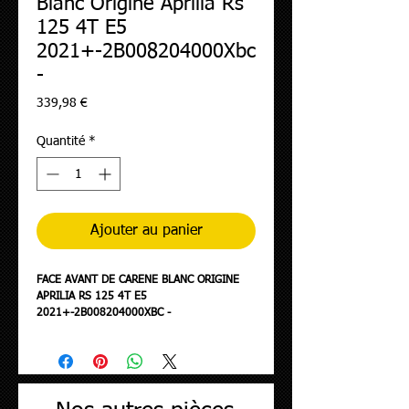
Blanc Origine Aprilia Rs
125 4T E5
2021+-2B008204000Xbc
-
Prix
339,98 €
Quantité
*
Ajouter au panier
FACE AVANT DE CARENE BLANC ORIGINE
APRILIA RS 125 4T E5
2021+-2B008204000XBC -