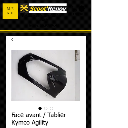
ME
NU
PANIER
Spécialiste de la pièce détachée
d'occasion
Tel:
02.55.98.36.42
Face avant / Tablier
Kymco Agility