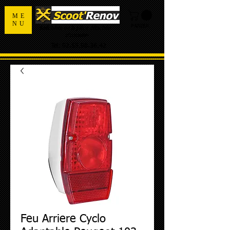
ME
NU
PANIER
Spécialiste de la pièce détachée
d'occasion
Tel:
02.55.98.36.42
Feu Arriere Cyclo