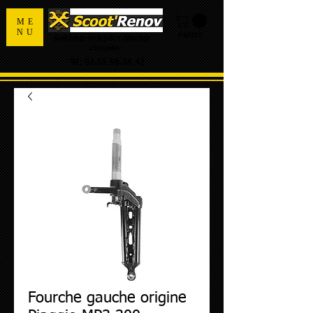
ME
NU
PANIER
Spécialiste de la pièce détachée
d'occasion
Tel:
02.55.98.36.42
Fourche gauche origine