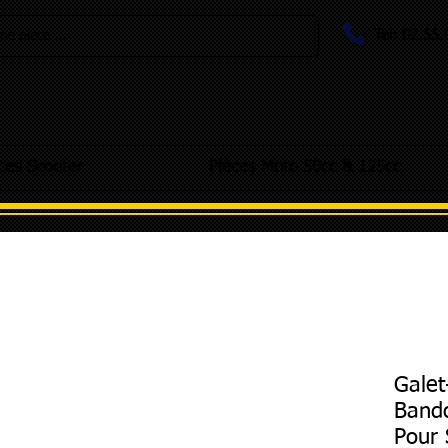
Tel: 02.55
e pièce ...
ces Scooter
Pièces Moto 50cc & 125cc
Galet
Band
Pour 