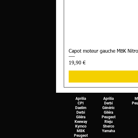
Capot moteur gauche MBK Nitro
Prix
19,90 €
Pièces Scooter
Pièces Moto
Pièces 
Aprilia
Aprilia
M
CPI
Derbi
Peu
Daelim
Généric
Derbi
Giléra
Giléra
Peugeot
Keeway
Rieju
Kymco
Sherco
MBK
Yamaha
Peugeot