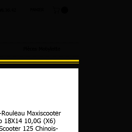
PANIER
.98.36.42
Pièces Mobylette
-Rouleau Maxiscooter
o 18X14 10,0G (X6)
Scooter 125 Chinois-