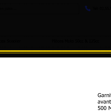
Tel: 02.55
e pièce ...
ces Scooter
Pièces Moto 50cc & 125cc
Garni
avant
500 M