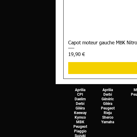
Capot moteur gauche MBK Nitro
Prix
19,90 €
Pièces Scooter
Pièces Moto
Pièces 
Aprilia
Aprilia
M
CPI
Derbi
Peu
Daelim
Généric
Derbi
Giléra
Giléra
Peugeot
Keeway
Rieju
Kymco
Sherco
MBK
Yamaha
Peugeot
Piaggio
Suzuki