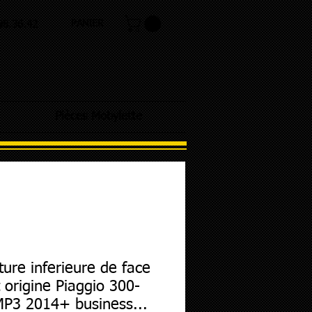
PANIER
.98.36.42
Pièces Mobylette
ture inferieure de face
 origine Piaggio 300-
P3 2014+ business...