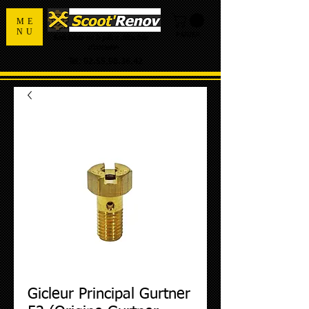
ME
NU
PANIER
Spécialiste de la pièce détachée
d'occasion
Tel:
02.55.98.36.42
Gicleur Principal Gurtner