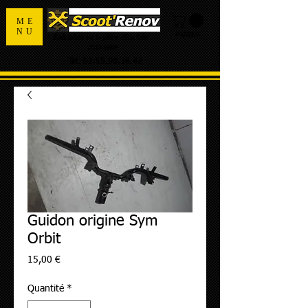
ME
NU
PANIER
Spécialiste de la pièce détachée
d'occasion
Tel:
02.55.98.36.42
Guidon origine Sym
Orbit
Prix
15,00 €
Quantité
*